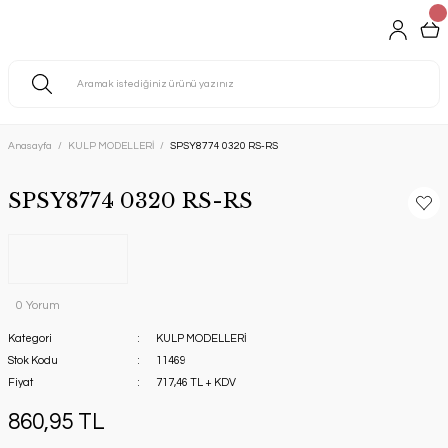
Anasayfa
KULP MODELLERİ
SPSY8774 0320 RS-RS
SPSY8774 0320 RS-RS
0 Yorum
Kategori
KULP MODELLERİ
Stok Kodu
11469
Fiyat
717,46 TL + KDV
860,95 TL