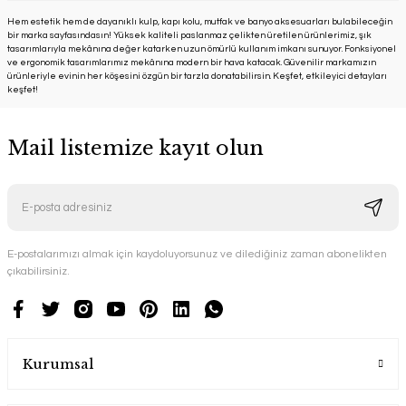
Hem estetik hem de dayanıklı kulp, kapı kolu, mutfak ve banyo aksesuarları bulabileceğin
bir marka sayfasındasın! Yüksek kaliteli paslanmaz çelikten üretilen ürünlerimiz, şık
tasarımlarıyla mekânına değer katarken uzun ömürlü kullanım imkanı sunuyor. Fonksiyonel
ve ergonomik tasarımlarımız mekânına modern bir hava katacak. Güvenilir markamızın
ürünleriyle evinin her köşesini özgün bir tarzla donatabilirsin. Keşfet, etkileyici detayları
keşfet!
Mail listemize kayıt olun
E-postalarımızı almak için kaydoluyorsunuz ve dilediğiniz zaman abonelikten
çıkabilirsiniz.
Kurumsal