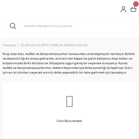
Anasayfa
BUEN NALBURİYE-MOBİLYA AKSESUARLARI
Kulp, kapı kolu, mutfak ve banyo aksesuarları konusunda uzmanlaşmış bir markayız. Estetik
ve dayanıklılığı bir araya getirerek, evinizin her köşesine şıklık katıyoruz. Kapı kolları ve
kulplarımızda farklı tarzlara ve ihtiyaçlara uygun geniş bir seçenek sunuyoruz. Ayrıca
mutfak ve banyo aksesuarlarımız, modern tasarımlarıyla fonksiyonelliği birleştiriyor. Sizin
için en iyi ürünleri seçerek evinizi daha yaşanabilir bir hale getirmek için buradayız.
Ürün Bulunamadı.